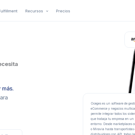
Fulfillment
Recursos
Precios
ecesita
y más.
ara
Oceges es un software de gest
eCommerce y negocios multic
permite integrar todos los sist
que trabaja tu empresa en un
entorno. Desde marketplaces
o Miravia hasta transportistas 
distribuidores con API, todas l