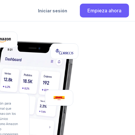
Empieza ahora
Iniciar sesión
ión para
anal que
emas con los
 único
 como Amazon
o
as conexiones