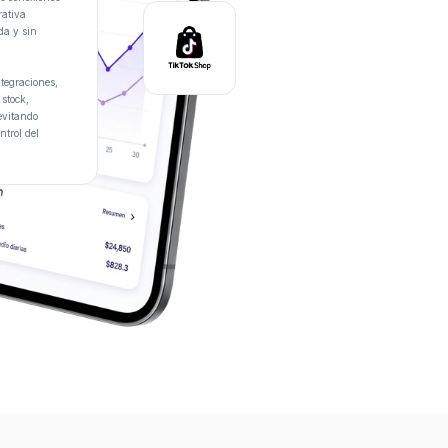
rativa
da y sin
ntegraciones,
 stock,
 evitando
ntrol del