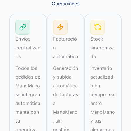
Operaciones
Envíos
Facturació
Stock
centralizad
n
sincroniza
os
automática
do
Todos los
Generación
Inventario
pedidos de
y subida
actualizad
ManoMano
automática
o en
se integran
de facturas
tiempo real
automática
a
entre
mente con
ManoMano
ManoMano
tu
, sin
y tus
operativa
gestión
almacenes