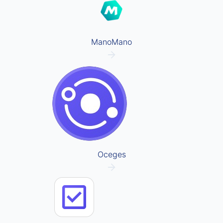
ManoMano
Oceges