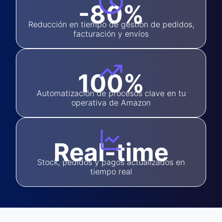
-80%
Reducción en tiempo de gestión de pedidos,
facturación y envíos
100%
Automatización de procesos clave en tu
operativa de Amazon
Real-time
Stock, pedidos y pagos actualizados en
tiempo real