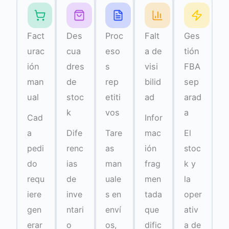
Fact
Des
Proc
Falt
Ges
urac
cua
eso
a de
tión
ión
dres
s
visi
FBA
man
de
rep
bilid
sep
ual
stoc
etiti
ad
arad
k
vos
a
Cad
Infor
a
Dife
Tare
mac
El
pedi
renc
as
ión
stoc
do
ias
man
frag
k y
requ
de
uale
men
la
iere
inve
s en
tada
oper
gen
ntari
enví
que
ativ
erar
o
os,
dific
a de