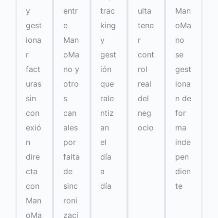
y
entr
trac
ulta
Man
gest
e
king
tene
oMa
iona
Man
y
r
no
r
oMa
gest
cont
se
fact
no y
ión
rol
gest
uras
otro
que
real
iona
sin
s
rale
del
n de
con
can
ntiz
neg
for
exió
ales
an
ocio
ma
n
por
el
inde
dire
falta
día
pen
cta
de
a
dien
con
sinc
día
te
Man
roni
oMa
zaci