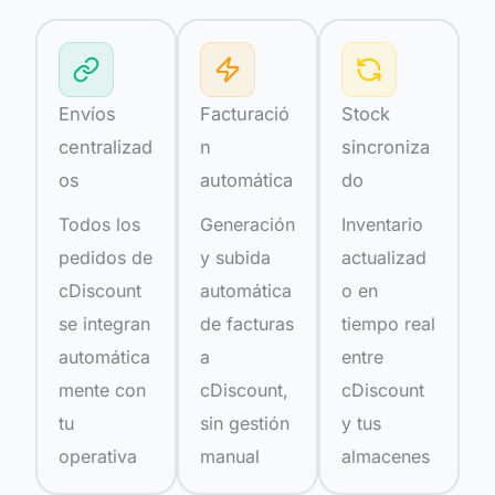
Envíos
Facturació
Stock
centralizad
n
sincroniza
os
automática
do
Todos los
Generación
Inventario
pedidos de
y subida
actualizad
cDiscount
automática
o en
se integran
de facturas
tiempo real
automática
a
entre
mente con
cDiscount,
cDiscount
tu
sin gestión
y tus
operativa
manual
almacenes