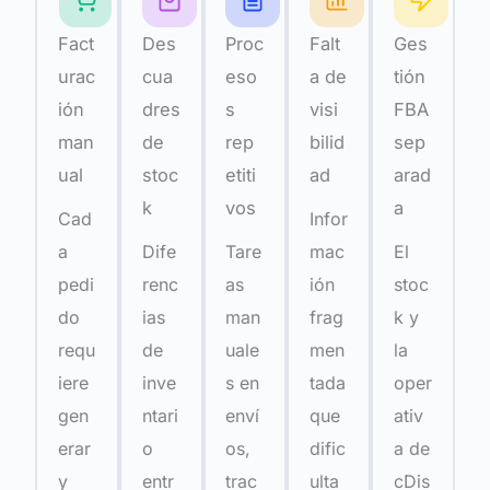
Fact
Des
Proc
Falt
Ges
urac
cua
eso
a de
tión
ión
dres
s
visi
FBA
man
de
rep
bilid
sep
ual
stoc
etiti
ad
arad
k
vos
a
Cad
Infor
a
Dife
Tare
mac
El
pedi
renc
as
ión
stoc
do
ias
man
frag
k y
requ
de
uale
men
la
iere
inve
s en
tada
oper
gen
ntari
enví
que
ativ
erar
o
os,
dific
a de
y
entr
trac
ulta
cDis