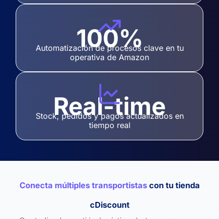
100%
Automatización de procesos clave en tu
operativa de Amazon
Real-time
Stock, pedidos y pagos actualizados en
tiempo real
Conecta múltiples transportistas
con tu tienda
cDiscount