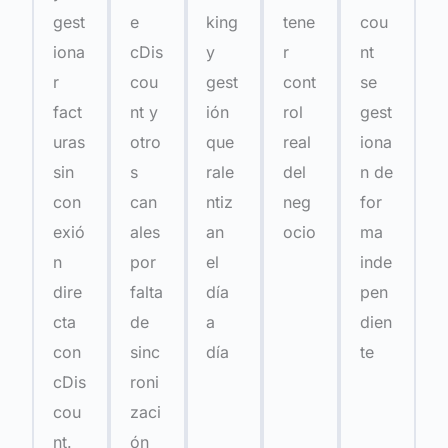
gest
e
king
tene
cou
iona
cDis
y
r
nt
r
cou
gest
cont
se
fact
nt y
ión
rol
gest
uras
otro
que
real
iona
sin
s
rale
del
n de
con
can
ntiz
neg
for
exió
ales
an
ocio
ma
n
por
el
inde
dire
falta
día
pen
cta
de
a
dien
con
sinc
día
te
cDis
roni
cou
zaci
nt.
ón