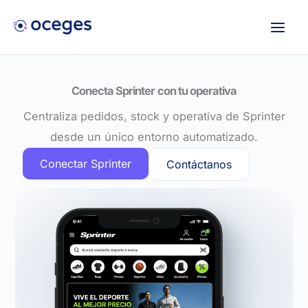
Ir
al
contenido
Conecta Sprinter con tu operativa
Centraliza pedidos, stock y operativa de Sprinter
desde un único entorno automatizado.
Conectar Sprinter
Contáctanos