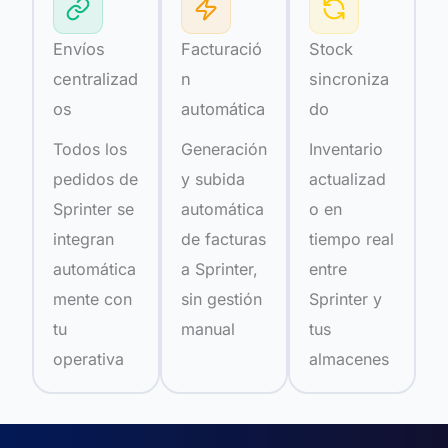
Envíos
Facturació
Stock
centralizad
n
sincroniza
os
automática
do
Todos los
Generación
Inventario
pedidos de
y subida
actualizad
Sprinter se
automática
o en
integran
de facturas
tiempo real
automática
a Sprinter,
entre
mente con
sin gestión
Sprinter y
tu
manual
tus
operativa
almacenes