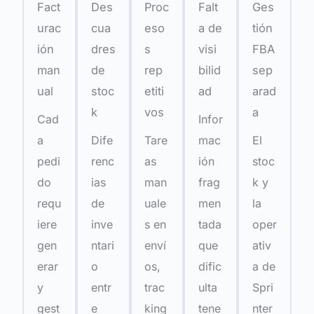
Fact
Des
Proc
Falt
Ges
urac
cua
eso
a de
tión
ión
dres
s
visi
FBA
man
de
rep
bilid
sep
ual
stoc
etiti
ad
arad
k
vos
a
Cad
Infor
a
Dife
Tare
mac
El
pedi
renc
as
ión
stoc
do
ias
man
frag
k y
requ
de
uale
men
la
iere
inve
s en
tada
oper
gen
ntari
enví
que
ativ
erar
o
os,
dific
a de
y
entr
trac
ulta
Spri
gest
e
king
tene
nter