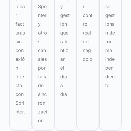
iona
Spri
y
r
se
r
nter
gest
cont
gest
fact
y
ión
rol
iona
uras
otro
que
real
n de
sin
s
rale
del
for
con
can
ntiz
neg
ma
exió
ales
an
ocio
inde
n
por
el
pen
dire
falta
día
dien
cta
de
a
te
con
sinc
día
Spri
roni
nter.
zaci
ón