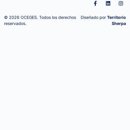
F
L
I
a
i
n
c
n
s
e
k
t
© 2026 OCEGES. Todos los derechos
Diseñado por
Territorio
b
e
a
reservados.
Sherpa
o
d
g
o
i
r
k
n
a
-
m
f