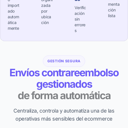
menta
import
zada
Verific
ción
ado
por
ación
lista
autom
ubica
sin
ática
ción
errore
mente
s
GESTIÓN SEGURA
Envíos contrareembolso
gestionados
de forma automática
Centraliza, controla y automatiza una de las
operativas más sensibles del ecommerce