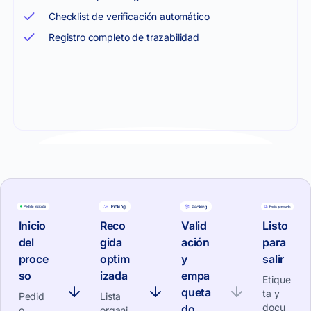
Checklist de verificación automático
Registro completo de trazabilidad
Inicio
Reco
Valid
Listo
del
gida
ación
para
proce
optim
y
salir
so
izada
empa
Etique
queta
ta y
Pedid
Lista
docu
do
o
organi